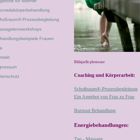
gebote für Männer
urvedakörperbehandlung
hoßraum®-Prozessbegleitung
ssagelernworkshops
handlungsbeispiele Frauen
ta
ntakt
Bildquelle:photocase
pressum
Coaching und Körperarbeit:
tenschutz
Schoßraum®-Prozessbegleitung
Ein Angebot von Frau zu Frau
Burnout Behandlung
Energiebehandlungen:
Tao - Massage 1,