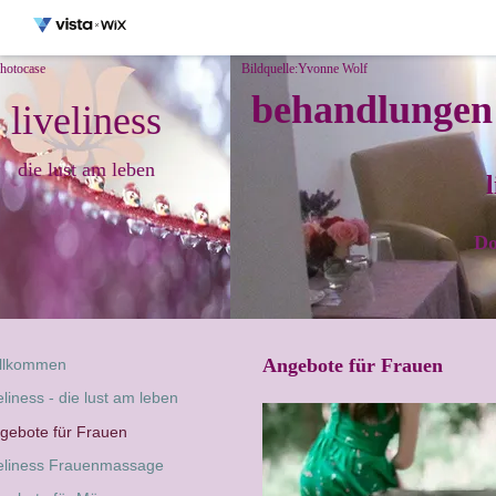
photocase
Bildquelle:Yvonne Wolf
behandlungen 
liveliness
die lust am leben
Do
Angebote für Frauen
llkommen
veliness - die lust am leben
gebote für Frauen
veliness Frauenmassage