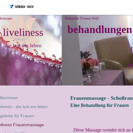
photocase
Bildquelle:Yvonne Wolf
behandlungen 
liveliness
die lust am leben
Do
Frauenmassage - Schoßra
llkommen
Eine Behandlung für Frauen
veliness - die lust am leben
gebote für Frauen
veliness Frauenmassage
Diese Massage wendet sich an I