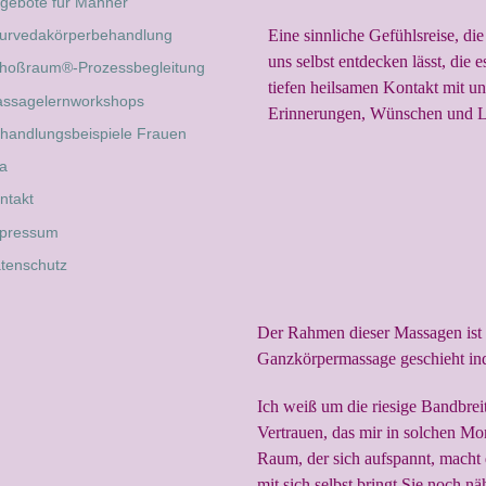
gebote für Männer
Eine sinnliche Gefühlsreise, die
urvedakörperbehandlung
uns selbst entdecken lässt, die 
hoßraum®-Prozessbegleitung
tiefen heilsamen Kontakt mit 
ssagelernworkshops
Erinnerungen, Wünschen und L
handlungsbeispiele Frauen
ta
ntakt
pressum
tenschutz
Der Rahmen dieser Massagen ist s
Ganzkörpermassage geschieht ind
Ich weiß um die riesige Bandbre
Vertrauen, das mir in solchen Mo
Raum, der sich aufspannt, macht
mit sich selbst bringt Sie noch n