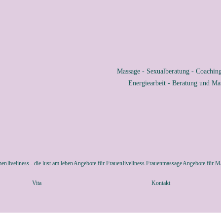
Massage - Sexualberatung - Coachin
Energiearbeit - Beratung und Ma
men
liveliness - die lust am leben
Angebote für Frauen
liveliness Frauenmassage
Angebote für M
Vita
Kontakt